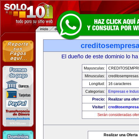
creditosempres
El dueño de este dominio lo ha
Mayusculas:
CREDITOSEMPR
Minusculas:
creditosempresas
Longitud:
16 caracteres
Categorias:
Empresas e Indust
Precio:
Realizar una ofer
Visitar!
creditosempres
Serán consideradas ofer
Realizar una Oferta