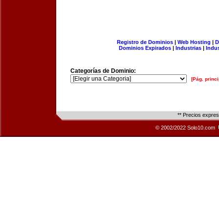
Registro de Dominios
|
Web Hosting
|
D
Dominios Expirados
|
Industrias
|
Indu
Categorías de Dominio:
[Pág. princi
** Precios expre
© 2002/2022 Solo10.com