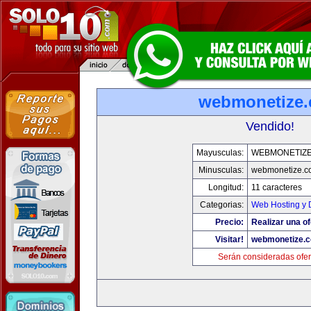
webmonetize
Vendido!
Mayusculas:
WEBMONETIZ
Minusculas:
webmonetize.c
Longitud:
11 caracteres
Categorias:
Web Hosting y 
Precio:
Realizar una of
Visitar!
webmonetize.
Serán consideradas ofer