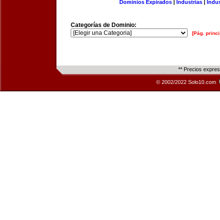
Dominios Expirados
|
Industrias
|
Indu
Categorías de Dominio:
[Pág. princi
** Precios expre
© 2002/2022 Solo10.com