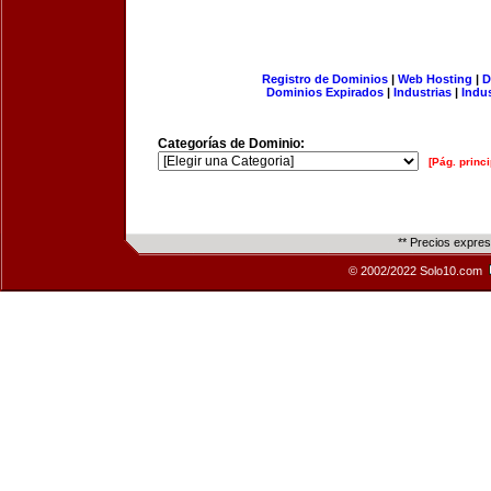
Registro de Dominios
|
Web Hosting
|
D
Dominios Expirados
|
Industrias
|
Indu
Categorías de Dominio:
[Pág. princi
** Precios expre
© 2002/2022 Solo10.com