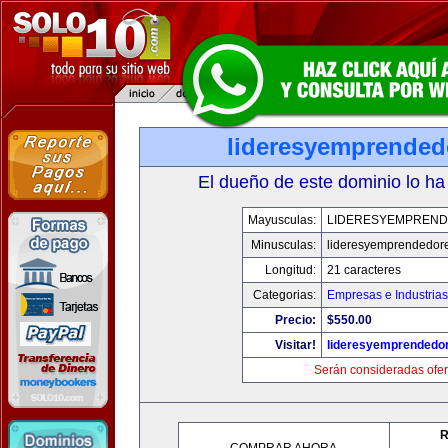
lideresyemprended
El dueño de este dominio lo ha
Mayusculas:
LIDERESYEMPREN
Minusculas:
lideresyemprendedor
Longitud:
21 caracteres
Categorias:
Empresas e Industrias
Precio:
$550.00
Visitar!
lideresyemprendedo
Serán consideradas ofer
R