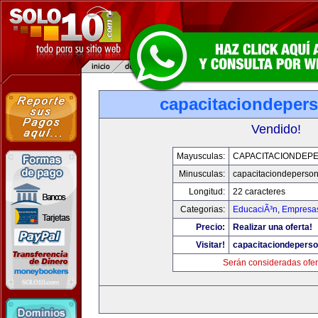
capacitaciondeper
Vendido!
Mayusculas:
CAPACITACIONDEP
Minusculas:
capacitaciondeperso
Longitud:
22 caracteres
Categorias:
EducaciÃ³n
,
Empresas
Precio:
Realizar una oferta!
Visitar!
capacitaciondepers
Serán consideradas ofer