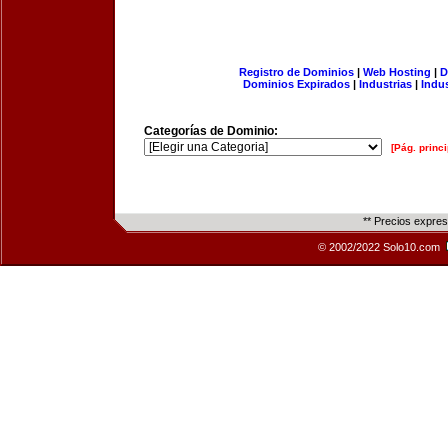
Registro de Dominios
|
Web Hosting
|
D
Dominios Expirados
|
Industrias
|
Indu
Categorías de Dominio:
[Pág. princi
** Precios expre
© 2002/2022 Solo10.com