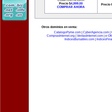
COMPRAR AHORA
Precio $
4,999.00
Precio 
COMPRAR AHORA
Otros dominios en venta:
CatalogoPyme.com
|
CyberAgencia.com
|
ComprasInternet.org
|
VentasInternet.com
|
e-Of
IndicesBursatiles.com
|
IndicesFin