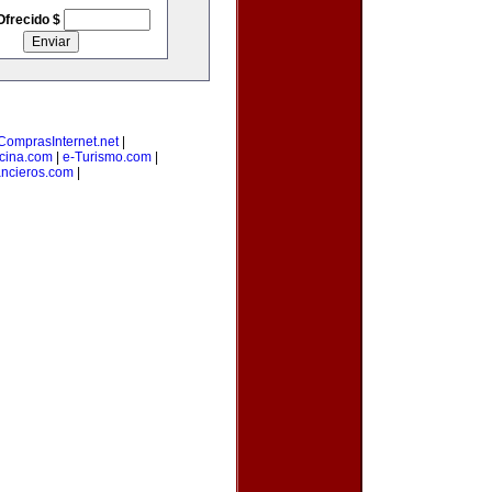
Ofrecido $
ComprasInternet.net
|
icina.com
|
e-Turismo.com
|
ancieros.com
|