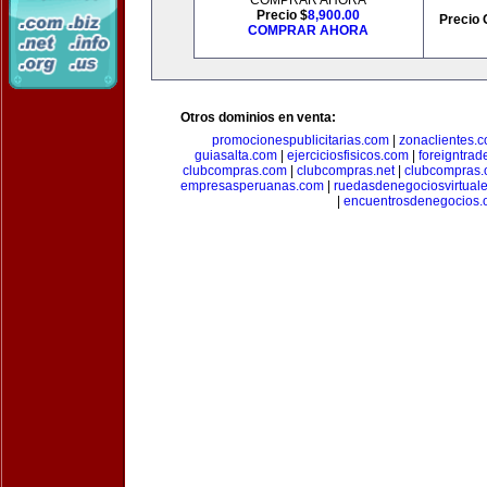
COMPRAR AHORA
Precio $
8,900.00
Precio 
COMPRAR AHORA
Otros dominios en venta:
promocionespublicitarias.com
|
zonaclientes.
guiasalta.com
|
ejerciciosfisicos.com
|
foreigntrade
clubcompras.com
|
clubcompras.net
|
clubcompras.
empresasperuanas.com
|
ruedasdenegociosvirtual
|
encuentrosdenegocios.