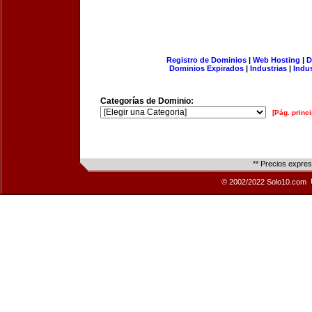
Registro de Dominios
|
Web Hosting
|
D
Dominios Expirados
|
Industrias
|
Indu
Categorías de Dominio:
[Pág. princi
** Precios expre
© 2002/2022 Solo10.com