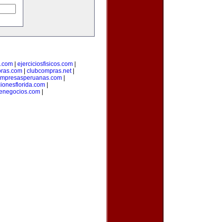
a.com
|
ejerciciosfisicos.com
|
pras.com
|
clubcompras.net
|
mpresasperuanas.com
|
ionesflorida.com
|
denegocios.com
|