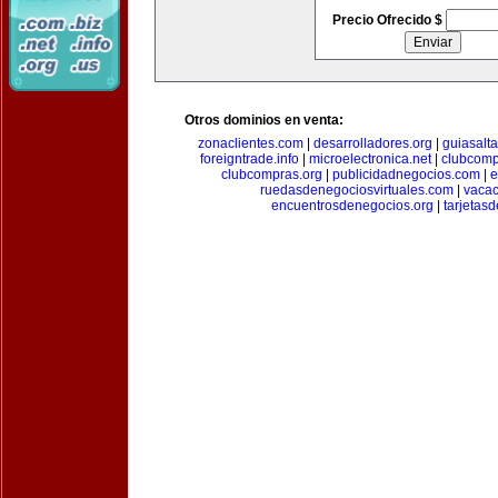
Precio Ofrecido $
Otros dominios en venta:
zonaclientes.com
|
desarrolladores.org
|
guiasalt
foreigntrade.info
|
microelectronica.net
|
clubcom
clubcompras.org
|
publicidadnegocios.com
|
e
ruedasdenegociosvirtuales.com
|
vacac
encuentrosdenegocios.org
|
tarjetas