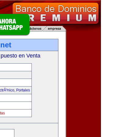
net
 puesto en Venta
trÃ³nico
,
Portales
tas