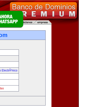
com
 ElectrÃ³nico
tas