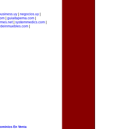
business.uy
|
negocios.uy
|
com
|
guiaitapema.com
|
ymes.net
|
systemmedics.com
|
erdeinmuebles.com
|
ominios En Venta