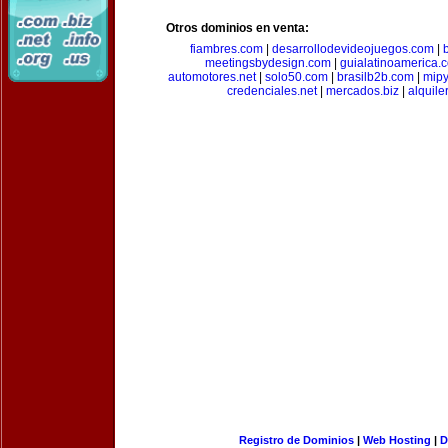
Otros dominios en venta:
fiambres.com
|
desarrollodevideojuegos.com
|
meetingsbydesign.com
|
guialatinoamerica.
automotores.net
|
solo50.com
|
brasilb2b.com
|
mip
credenciales.net
|
mercados.biz
|
alquil
Registro de Dominios
|
Web Hosting
|
D