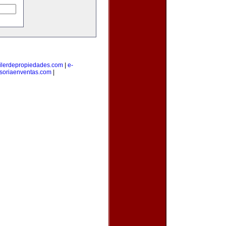
ilerdepropiedades.com
|
e-
soriaenventas.com
|