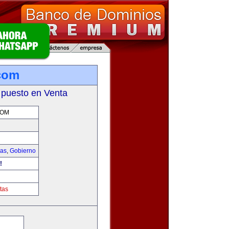
.com
 puesto en Venta
COM
ias
,
Gobierno
!
tas