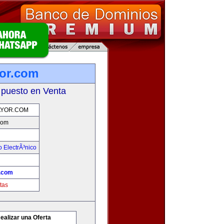
or.com
 puesto en Venta
YOR.COM
com
 ElectrÃ³nico
.com
tas
ealizar una Oferta