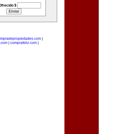
Ofrecido $
mpradepropiedades.com
|
a.com
|
comprafeliz.com
|