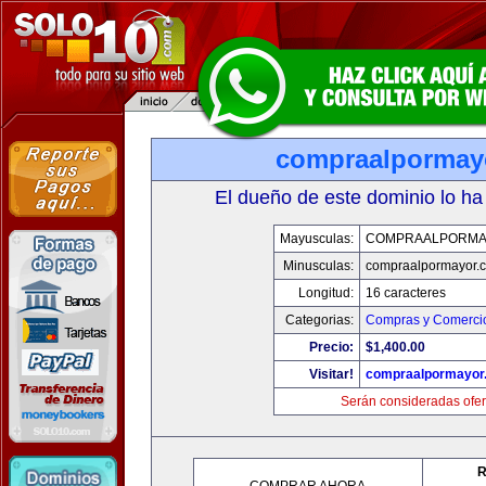
compraalpormay
El dueño de este dominio lo ha
Mayusculas:
COMPRAALPORMA
Minusculas:
compraalpormayor.
Longitud:
16 caracteres
Categorias:
Compras y Comercio
Precio:
$1,400.00
Visitar!
compraalpormayor
Serán consideradas ofer
R