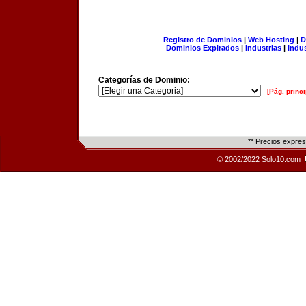
Registro de Dominios
|
Web Hosting
|
D
Dominios Expirados
|
Industrias
|
Indu
Categorías de Dominio:
[Pág. princi
** Precios expre
© 2002/2022 Solo10.com