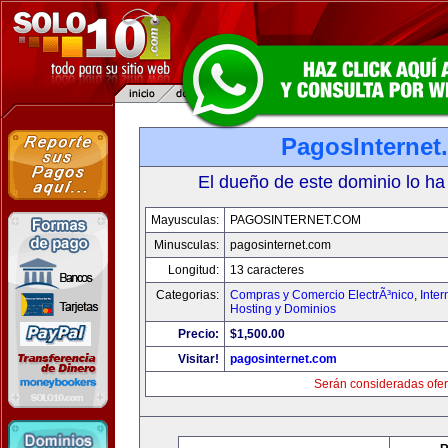
PagosInternet
El dueño de este dominio lo ha
Mayusculas:
PAGOSINTERNET.COM
Minusculas:
pagosinternet.com
Longitud:
13 caracteres
Categorias:
Compras y Comercio ElectrÃ³nico
,
Inter
Hosting y Dominios
Precio:
$1,500.00
Visitar!
pagosinternet.com
Serán consideradas ofer