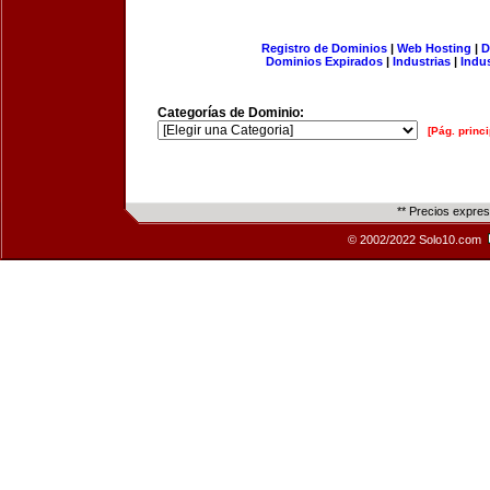
Registro de Dominios
|
Web Hosting
|
D
Dominios Expirados
|
Industrias
|
Indu
Categorías de Dominio:
[Pág. princi
** Precios expre
© 2002/2022 Solo10.com