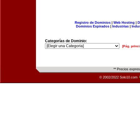
Registro de Dominios
|
Web Hosting
|
D
Dominios Expirados
|
Industrias
|
Indu
Categorías de Dominio:
[Pág. princi
** Precios expre
© 2002/2022 Solo10.com