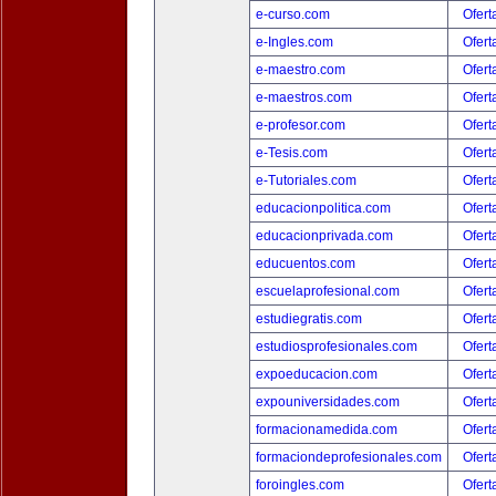
e-curso.com
Ofert
e-Ingles.com
Ofert
e-maestro.com
Ofert
e-maestros.com
Ofert
e-profesor.com
Ofert
e-Tesis.com
Ofert
e-Tutoriales.com
Ofert
educacionpolitica.com
Ofert
educacionprivada.com
Ofert
educuentos.com
Ofert
escuelaprofesional.com
Ofert
estudiegratis.com
Ofert
estudiosprofesionales.com
Ofert
expoeducacion.com
Ofert
expouniversidades.com
Ofert
formacionamedida.com
Ofert
formaciondeprofesionales.com
Ofert
foroingles.com
Ofert