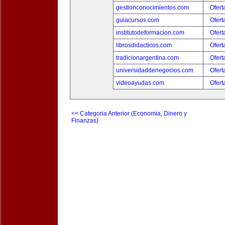
gestionconocimientos.com
Ofert
guiacursos.com
Ofert
institutodeformacion.com
Ofert
librosdidacticos.com
Ofert
tradicionargentina.com
Ofert
universidaddenegocios.com
Ofert
videoayudas.com
Ofert
<< Categoria Anterior (Economia, Dinero y
Finanzas)