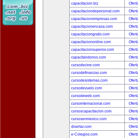
capacitacion.biz
Ofert
capacitaciondepersonal.com
Ofert
capacitacionempresas.com
Ofert
capacitacionencasa.com
Ofert
capacitaciongratis.com
Ofert
capacitaciononline.com
Ofert
capacitacionsuperior.com
Ofert
capacitandonos.com
Ofert
cursodecine.com
Ofert
cursodefinanzas.com
Ofert
cursodesistemas.com
Ofert
cursodevuelo.com
Ofert
cursodeweb.com
Ofert
cursointernacional.com
Ofert
cursoscapacitacion.com
Ofert
cursosenmexico.com
Ofert
disertar.com
Ofert
e-Colegios.com
Ofert