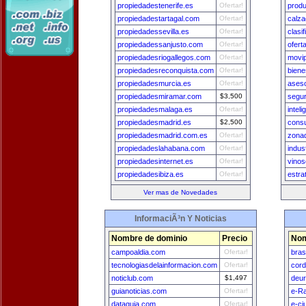
propiedadestenerife.es
Ofertar!
prod
propiedadestartagal.com
Ofertar!
calz
propiedadessevilla.es
Ofertar!
clasif
propiedadessanjusto.com
Ofertar!
ofert
propiedadesriogallegos.com
Ofertar!
movi
propiedadesreconquista.com
Ofertar!
biene
propiedadesmurcia.es
Ofertar!
ases
propiedadesmiramar.com
$3,500
segu
propiedadesmalaga.es
Ofertar!
intel
propiedadesmadrid.es
$2,500
consu
propiedadesmadrid.com.es
Ofertar!
zona
propiedadeslahabana.com
Ofertar!
indus
propiedadesinternet.es
Ofertar!
vinos
propiedadesibiza.es
Ofertar!
estra
Ver mas de Novedades
InformaciÃ³n Y Noticias
Nombre de dominio
Precio
Nom
campoaldia.com
Ofertar!
bras
tecnologiasdelainformacion.com
Ofertar!
cord
noticlub.com
$1,497
deu
guianoticias.com
Ofertar!
e-Ra
dataguia.com
Ofertar!
e-ci