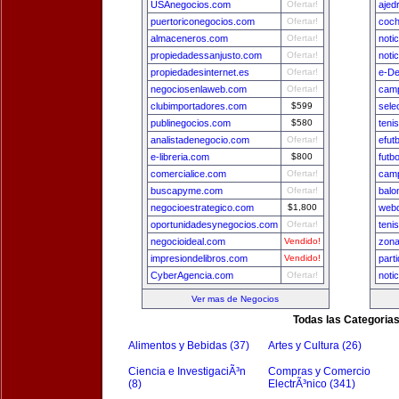
USAnegocios.com
Ofertar!
ajed
puertoriconegocios.com
Ofertar!
coch
almaceneros.com
Ofertar!
noti
propiedadessanjusto.com
Ofertar!
noti
propiedadesinternet.es
Ofertar!
e-De
negociosenlaweb.com
Ofertar!
camp
clubimportadores.com
$599
sele
publinegocios.com
$580
teni
analistadenegocio.com
Ofertar!
efut
e-libreria.com
$800
futb
comercialice.com
Ofertar!
camp
buscapyme.com
Ofertar!
balo
negocioestrategico.com
$1,800
webd
oportunidadesynegocios.com
Ofertar!
teni
negocioideal.com
Vendido!
zona
impresiondelibros.com
Vendido!
part
CyberAgencia.com
Ofertar!
noti
Ver mas de Negocios
Todas las Categoria
Alimentos y Bebidas (37)
Artes y Cultura (26)
Ciencia e InvestigaciÃ³n
Compras y Comercio
(8)
ElectrÃ³nico (341)