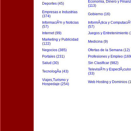
Economia, Dinero y Finan
Deportes (45)
(113)
Empresas e Industrias
Gobierno (16)
(374)
InformaciÃ³n y Noticias
InformÃ¡tica y ComputaciÃ
(57)
(57)
Internet (99)
Juegos y Entretenimiento (
Marketing y Publicidad
Medicina (9)
(122)
Negocios (385)
Ofertas de la Semana (12)
Portales (231)
Profesiones y Empleo (169
Salud (30)
Sin Clasificar (982)
TelevisiÃ³n y EspectÃ¡culo
TecnologÃ­a (43)
(33)
Viajes,Turismo y
Web Hosting y Dominios (
Hospedaje (254)