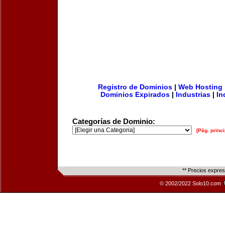
Registro de Dominios
|
Web Hosting
Dominios Expirados
|
Industrias
|
In
Categorías de Dominio:
[Pág. princi
** Precios expre
© 2002/2022 Solo10.com