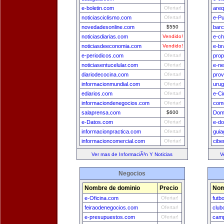
e-boletin.com
Ofertar!
areq
noticiasciclismo.com
Ofertar!
e-Pu
novedadesonline.com
$550
bar
noticiasdiarias.com
Vendido!
e-ch
noticiasdeeconomia.com
Vendido!
e-br
e-periodicos.com
Ofertar!
prop
noticiasentucelular.com
Ofertar!
e-n
diariodecocina.com
Ofertar!
prov
informacionmundial.com
Ofertar!
uru
ediarios.com
Ofertar!
e-Ci
informaciondenegocios.com
Ofertar!
comu
salaprensa.com
$600
Dom
e-Datos.com
Ofertar!
e-do
informacionpractica.com
Ofertar!
guia
informacioncomercial.com
Ofertar!
cibe
Ver mas de InformaciÃ³n Y Noticias
V
Negocios
Nombre de dominio
Precio
Nom
e-Oficina.com
Ofertar!
futb
feiraodenegocios.com
Ofertar!
club
e-presupuestos.com
Ofertar!
camp