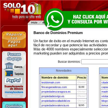
Banco de Dominios Premium
Un factor de éxito en el mundo Internet es con
fácil de recordar y que potencie las actividade
Más de 4000 nombres especialmente seleccion
marketing pueden ser adquiridos a precios pro
Buscar dominios:
Novedades
Nombre de dominio
Precio
Nomb
testdomain.com
Ofertar!
citad
fincasganaderas.com
$199
capac
propiedadeszaragoza.es
Ofertar!
madri
propiedadesvigo.es
Ofertar!
visi
propiedadesvalladolid.es
Ofertar!
blogv
propiedadesvalencia.es
$295
inmu