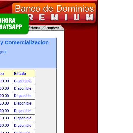
 y Comercializacion
oría.
io
Estado
800.00
Disponible
800.00
Disponible
500.00
Disponible
500.00
Disponible
000.00
Disponible
900.00
Disponible
800.00
Disponible