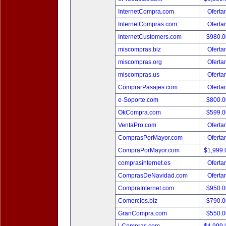
InternetCompra.com
Oferta
InternetCompras.com
Oferta
InternetCustomers.com
$980.
miscompras.biz
Oferta
miscompras.org
Oferta
miscompras.us
Oferta
ComprarPasajes.com
Oferta
e-Soporte.com
$800.
OkCompra.com
$599.
VentaPro.com
Oferta
ComprasPorMayor.com
Oferta
CompraPorMayor.com
$1,999
comprasinternet.es
Oferta
ComprasDeNavidad.com
Oferta
CompraInternet.com
$950.
Comercios.biz
$790.
GranCompra.com
$550.