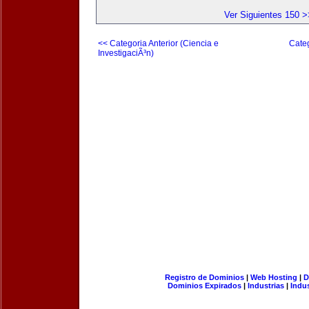
Ver Siguientes 150 >
<< Categoria Anterior (Ciencia e
Cate
InvestigaciÃ³n)
Registro de Dominios
|
Web Hosting
|
D
Dominios Expirados
|
Industrias
|
Indu