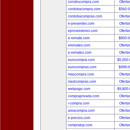
construcompra.com
Oferta
cordobacompra.com
$560.
cordobacompras.com
Oferta
e-presentes.com
Oferta
eproveedores.com
Oferta
e-remate.com
$800.
eremates.com
Oferta
e-remates.com
Oferta
eurocompra.com
$5,000
eurocompras.com
$999.
mascompra.com
Oferta
medcompras.com
Oferta
webpago.com
$9,800
compraprivada.com
Oferta
i-compra.com
Oferta
areacompra.com
Oferta
e-precios.com
Oferta
compratop.com
Oferta