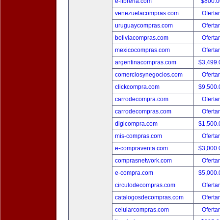
e-libreria.com
$800.
venezuelacompras.com
Oferta
uruguaycompras.com
Oferta
boliviacompras.com
Oferta
mexicocompras.com
Oferta
argentinacompras.com
$3,499
comerciosynegocios.com
Oferta
clickcompra.com
$9,500
carrodecompra.com
Oferta
carrodecompras.com
Oferta
digicompra.com
$1,500
mis-compras.com
Oferta
e-compraventa.com
$3,000
comprasnetwork.com
Oferta
e-compra.com
$5,000
circulodecompras.com
Oferta
catalogosdecompras.com
Oferta
celularcompras.com
Oferta